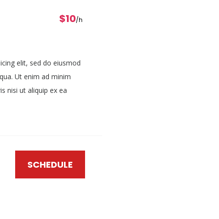
$10
/h
icing elit, sed do eiusmod
iqua. Ut enim ad minim
 nisi ut aliquip ex ea
SCHEDULE