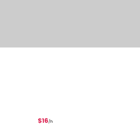
$16
/h