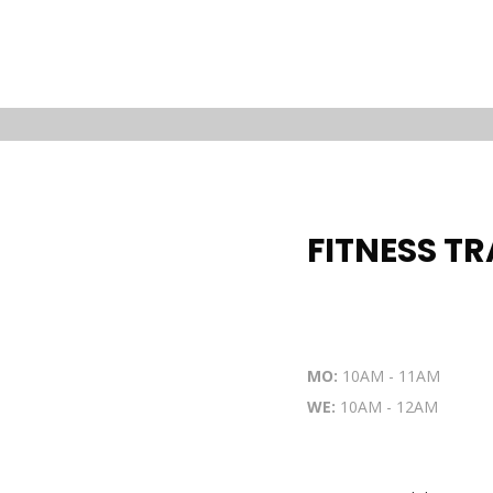
FITNESS T
MO:
10AM - 11AM
WE:
10AM - 12AM