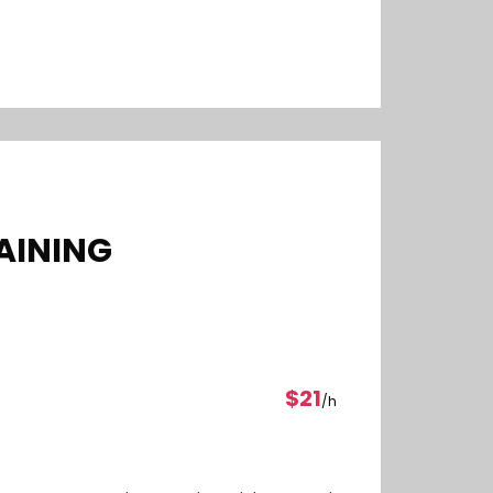
RAINING
$21
/h