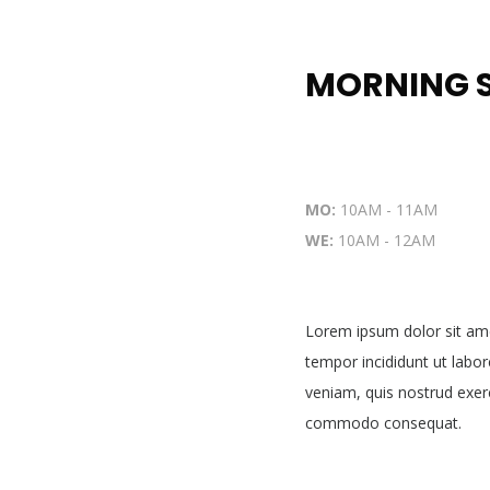
MORNING 
MO:
10AM - 11AM
WE:
10AM - 12AM
Lorem ipsum dolor sit ame
tempor incididunt ut labo
veniam, quis nostrud exerci
commodo consequat.